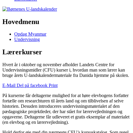
Hovedmenu
Opdag Myanmar
Undervisning
Lærerkurser
Hvert år i oktober og november afholder Landets Centre for
Undervisningsmidler (CFU) kurser i, hvordan man som lærer kan
bruge årets U-landskalendermateriale fra Danida hjemme på skolen.
E-Mail
Del på facebook
Print
På kurserne får deltagerne mulighed for at høre elevbogens forfatter
fortælle om researchturen til årets land og om tilblivelsen af selve
historien. Desuden introduceres undervisningsmaterialet af den
pædagogiske projektleder, der har stået for lærervejledningen og
opgaverne. Deltagerne får udleveret et gratis eksemplar af materialet
(en elevbog og en lærervejledning).
Hold derfor øje med din nærmeste CFU’s kursuskatalog. Som regel