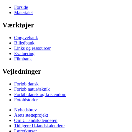
Forside
Materialet
Værktøjer
Opgavebank
Billedbank
Links og ressourcer
Evaluering
Filmbank
Vejledninger
Forløb dansk
Forløb natur/teknik
Forløb dansk og kristendom
Fotohistorier
Nyhedsbrev
Årets støtteprojekt
Om U-landskalenderen
Tidligere U-landskalendere
Lærerkurser