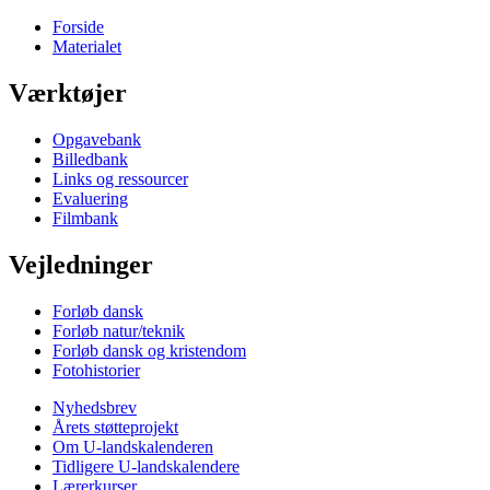
Forside
Materialet
Værktøjer
Opgavebank
Billedbank
Links og ressourcer
Evaluering
Filmbank
Vejledninger
Forløb dansk
Forløb natur/teknik
Forløb dansk og kristendom
Fotohistorier
Nyhedsbrev
Årets støtteprojekt
Om U-landskalenderen
Tidligere U-landskalendere
Lærerkurser