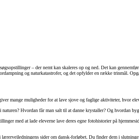
rsøgsopstillinger – der nemt kan skaleres op og ned. Det kan gennemf
, fordampning og naturkatastrofer, og det opfylder en række trinmål. Opg
ver mange muligheder for at lave sjove og faglige aktiviteter, hvor ele
i naturen? Hvordan får man salt til at danne krystaller? Og hvordan byg
tillinger med at lade eleverne lave deres egne fotohistorier på hjemmesi
lærervejledningens sider om dansk-forløbet. Du finder dem i slutningen 