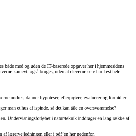
øres både med og uden de IT-baserede opgaver her i hjemmesidens
averne kan evt. også bruges, uden at eleverne selv har læst hele
verne undres, danner hypoteser, efterprøver, evaluerer og formidler.
ger man et hus af ispinde, så det kan tåle en oversvømmelse?
den. Undervisningsforløbet i natur/teknik inddrager en lang række af
af lærervejledningen eller i pdf’en her nedenfor.